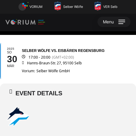
Skip
VORIUM
Selber Wölfe
VER Selb
to
main
Menu
content
2025
SELBER WÖLFE VS. EISBÄREN REGENSBURG
SO
30
17:00 - 20:00
(GMT+02:00)
Hanns-Braun-Str. 27, 95100 Selb
MÄR
Vorium:
Selber Wölfe GmbH
EVENT DETAILS