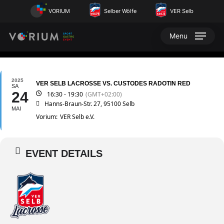
Skip
VORIUM
Selber Wölfe
VER Selb
to
main
Menu
content
2025
VER SELB LACROSSE VS. CUSTODES RADOTIN RED
SA
24
16:30 - 19:30
(GMT+02:00)
Hanns-Braun-Str. 27, 95100 Selb
MAI
Vorium:
VER Selb e.V.
EVENT DETAILS